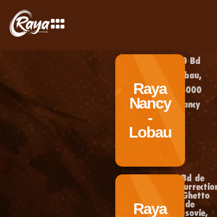
20 Bd
Lobau,
Raya
54000
Nancy
Nancy
-
Lobau
1 Bd de
l’Insurrectio
du Ghetto
Raya
de
Varsovie,