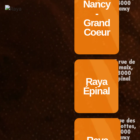
Nancy
54000
Nancy
-
Grand
Coeur
27 rue de
la maix,
88000
Raya
Épinal
Épinal
4 Rue des
Michottes,
54000
Nancy